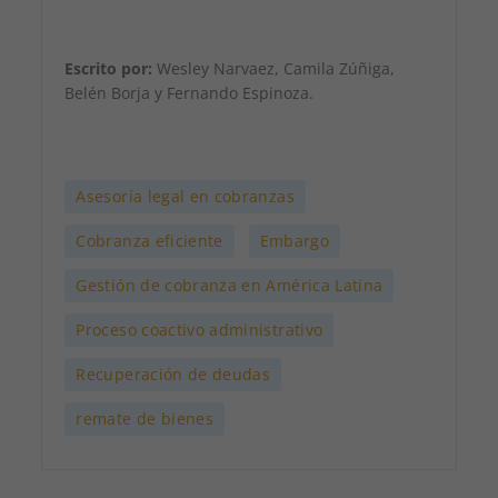
funcione la
web.
Escrito por:
Wesley Narvaez, Camila Zúñiga,
Belén Borja y Fernando Espinoza.
,
Asesoría legal en cobranzas
,
,
Cobranza eficiente
Embargo
,
Gestión de cobranza en América Latina
,
Proceso coactivo administrativo
,
Recuperación de deudas
remate de bienes