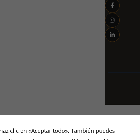
son
opcionales.
Son
necesarias
para que
funcione la
web.
haz clic en «Aceptar todo». También puedes