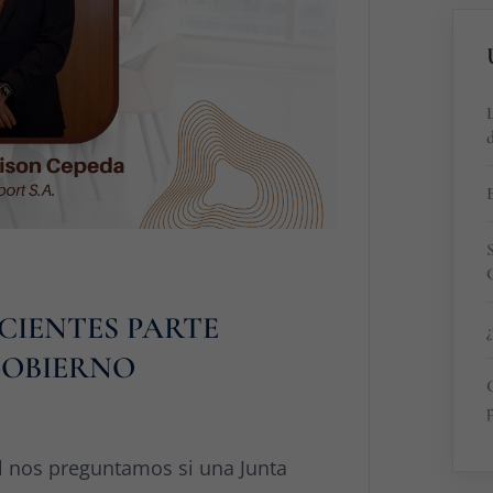
L
d
E
ICIENTES PARTE
GOBIERNO
p
 nos preguntamos si una Junta