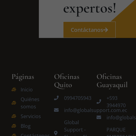
expertos!
Contáctanos
Páginas
Oficinas
Oficinas
Quito
Guayaquil
Inicio
0994705943
+593
Quiénes
3944970
somos
info@globalsupport.com.ec
Servicios
info@global
Global
Blog
Support -
PARQUE
Contáctenos