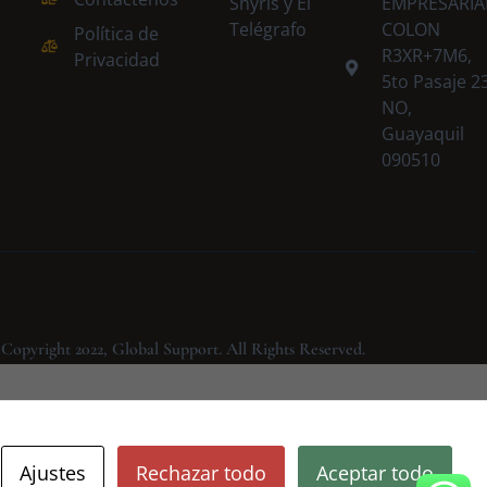
Shyris y El
EMPRESARIA
Telégrafo
COLON
Política de
R3XR+7M6,
Privacidad
5to Pasaje 2
NO,
Guayaquil
090510
Copyright 2022, Global Support. All Rights Reserved.
Ajustes
Rechazar todo
Aceptar todo