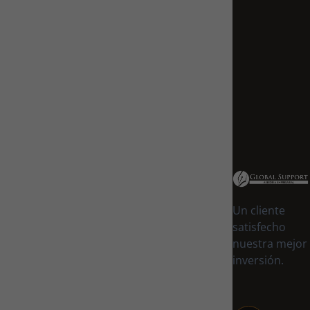
Un cliente
satisfecho
nuestra mejor
inversión.
Necesarias
Estas
cookies no