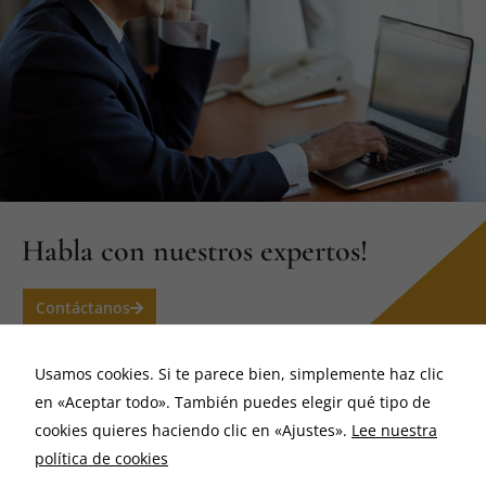
Habla con nuestros expertos!
Contáctanos
Necesarias
Estas
cookies no
Usamos cookies. Si te parece bien, simplemente haz clic
son
en «Aceptar todo». También puedes elegir qué tipo de
opcionales.
cookies quieres haciendo clic en «Ajustes».
Lee nuestra
Son
necesarias
política de cookies
para que